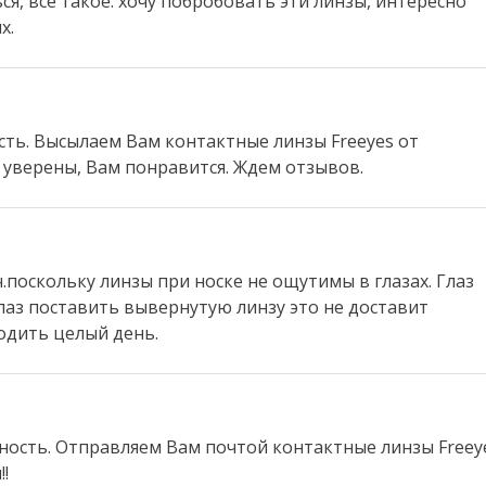
ся, все такое. хочу побробовать эти линзы, интересно
х.
сть. Высылаем Вам контактные линзы Freeyes от
, уверены, Вам понравится. Ждем отзывов.
поскольку линзы при носке не ощутимы в глазах. Глаз
лаз поставить вывернутую линзу это не доставит
одить целый день.
вность. Отправляем Вам почтой контактные линзы Freey
!!