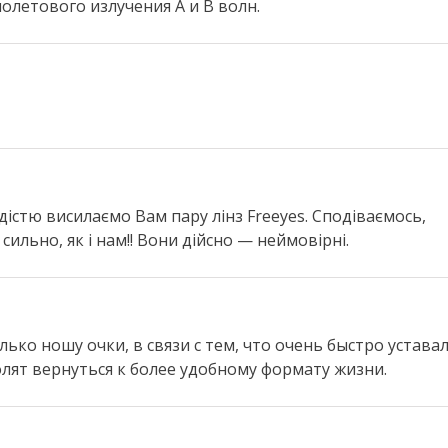
иолетового излучения А и В волн.
адістю висилаємо Вам пару лінз Freeyes. Сподіваємось,
ильно, як і нам!! Вони дійсно — неймовірні.
ько ношу очки, в связи с тем, что очень быстро устава
олят вернуться к более удобному формату жизни.