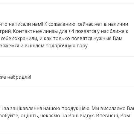
то написали нам!! К сожалению, сейчас нет в наличии
ий. Контактные линзы для +4 появятся у нас ближе к
себе сохранили, и как только появятся нужные Вам
свяжемся и вышлем подарочную пару.
вже набридли!
ь і за зацікавлення нашою продукцією. Ми висилаємо Ва
робуйте, оцініть, чекаємо на Ваш відгук. Впевнені, Вам