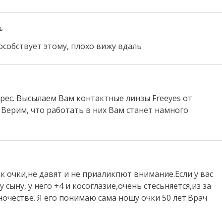
ь
особствует этому, плохо вижу вдаль
рес. Высылаем Вам контактные линзы Freeyes от
. Верим, что работать в них Вам станет намного
к очки,не давят и не приаликпют внимание.Если у вас
сыну, у него +4 и косоглазие,очень стесьняется,из за
очестве. Я его понимаю сама ношу очки 50 лет.Врач