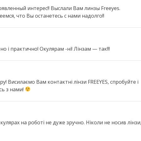
оявленный интерес!! Выслали Вам линзы Freeyes.
емся, что Вы останетесь с нами надолго!!
о і практично! Окулярам -ні! Лінзам — так!!!
ру! Висилаємо Вам контактні лінзи FREEYES, спробуйте і
сь з нами!
окулярах на роботі не дуже зручно. Ніколи не носив лінзи