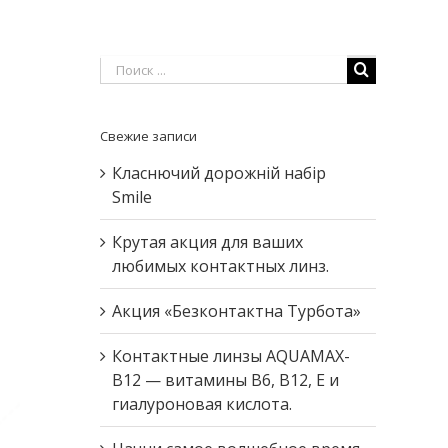
Результат
поиска:
Свежие записи
Класнючий дорожній набір
Smile
Крутая акция для ваших
любимых контактных линз.
Акция «Безконтактна Турбота»
Контактные линзы AQUAMAX-
B12 — витамины В6, В12, Е и
гиалуроновая кислота.