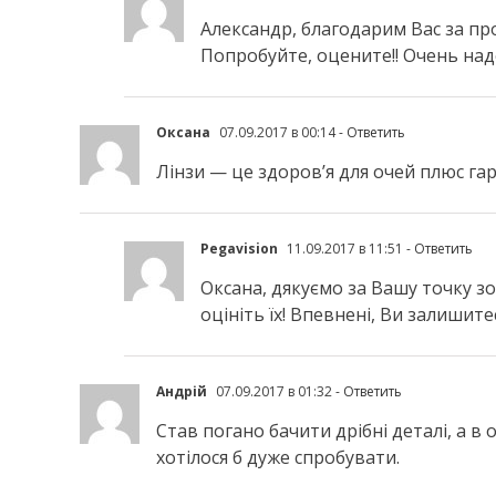
Александр, благодарим Вас за пр
Попробуйте, оцените!! Очень наде
Оксана
07.09.2017 в 00:14
- Ответить
Лінзи — це здоров’я для очей плюс гарн
Pegavision
11.09.2017 в 11:51
- Ответить
Оксана, дякуємо за Вашу точку зо
оцініть їх! Впевнені, Ви залишите
Андрій
07.09.2017 в 01:32
- Ответить
Став погано бачити дрібні деталі, а в 
хотілося б дуже спробувати.